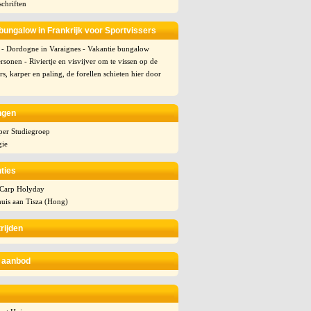
schriften
bungalow in Frankrijk voor Sportvissers
 - Dordogne in Varaignes - Vakantie bungalow
rsonen - Riviertje en visvijver om te vissen op de
s, karper en paling, de forellen schieten hier door
ngen
er Studiegroep
ie
ties
Carp Holyday
huis aan Tisza (Hong)
rijden
 aanbod