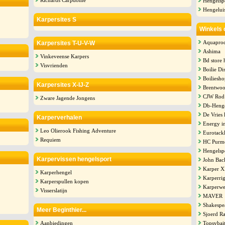
Richards Carpdome
Hengelsp
Hengeluis
Karpersites S
Winkels 
Aquaprod
Karpersites T-U-V-W
Ashima
Vinkeveense Karpers
Bd store 
Visvrienden
Boilie Di
Boiliesh
Karpersites X-IJ-Z
Brentwoo
CJW Rod 
Zware Jagende Jongens
Db-Henge
De Vries 
Karperverhalen
Energy i
Leo Olierook Fishing Adventure
Eurotack
Requiem
HC Purm
Hengelsp
Karpervissen hengelsport
John Bac
Karper 
Karperhengel
Karperri
Karperspullen kopen
Karperwe
Visserslatijn
MAVER
Shakespe
Meer Beginthier...
Sjoerd R
Aanbiedingen
Topsybai