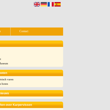
n
Contact
t
Museum
boten
trisch varen
 boten
nieuws
iften over Karpervissen