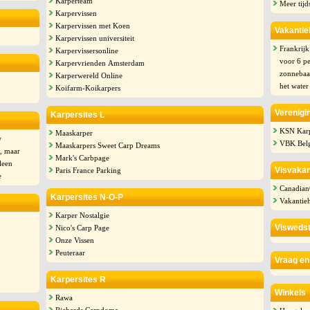
Karperteam
Meer tijd
Karpervissen
Karpervissen met Koen
Vakantie
Karpervissen universiteit
Frankrijk
Karpervissersonline
voor 6 pe
Karpervrienden Amsterdam
zonnebaar
Karperwereld Online
het water
Koifarm-Koikarpers
Verenigi
Karpersites L
KSN Karp
Maaskarper
w
VBK Belg
Maaskarpers Sweet Carp Dreams
s, maar
Mark's Carbpage
leen
Visvakan
Paris France Parking
e
Canadian
Karpersites N-O-P
Vakantie
Karper Nostalgie
Viswedst
Nico's Carp Page
Onze Vissen
Peuteraar
Vraag en
Karpersites R
Winkels
Rawa