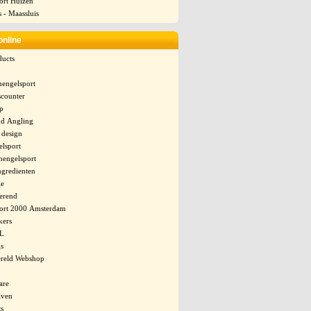
ort Huizen
 - Maassluis
online
ucts
hengelsport
scounter
op
d Angling
design
lsport
hengelsport
ngredienten
le
erend
ort 2000 Amsterdam
kers
XL
gs
reld Webshop
are
aven
ts