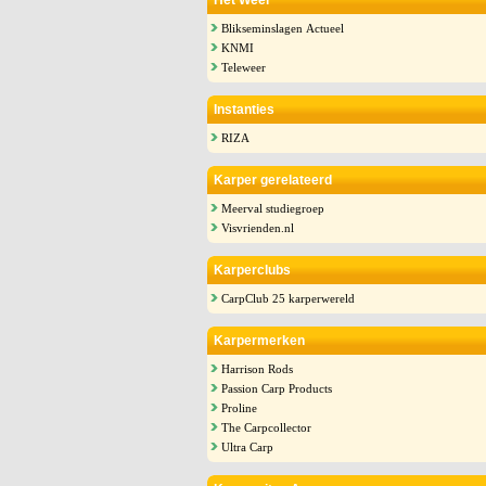
Het Weer
Blikseminslagen Actueel
KNMI
Teleweer
Instanties
RIZA
Karper gerelateerd
Meerval studiegroep
Visvrienden.nl
Karperclubs
CarpClub 25 karperwereld
Karpermerken
Harrison Rods
Passion Carp Products
Proline
The Carpcollector
Ultra Carp