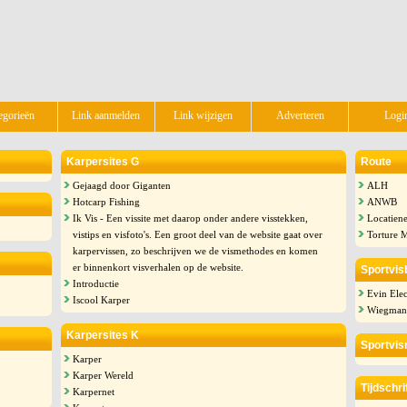
egorieën
Link aanmelden
Link wijzigen
Adverteren
Logi
Karpersites G
Route
Gejaagd door Giganten
ALH
Hotcarp Fishing
ANWB
Ik Vis - Een vissite met daarop onder andere visstekken,
Locatiene
vistips en visfoto's. Een groot deel van de website gaat over
Torture 
karpervissen, zo beschrijven we de vismethodes en komen
er binnenkort visverhalen op de website.
Sportvis
Introductie
Evin Elec
Iscool Karper
Wiegmans
Karpersites K
Sportvis
Karper
Karper Wereld
Tijdschr
Karpernet