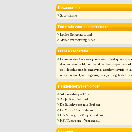
Documenten
Sportvisakte
Federatie voor de sportvisser
Leidse Hengelaarsbond
Visstandverbetering Maas
Franse karpersite
Domaine des Iles - een plaats waar u&nbsp;aan al u
dromen kunt voldoen, niet alleen het vangen van vi
ook de schitterende omgeving, zonder televisie en al
met de natuurlijke omgeving in zijn hoogste definiti
Hengelsportverenigingen
's-Gravenhaagse HSV
Altijd Beet - Schijndel
De Ruischvoorn mid Brabant
De Voorn Oost Nederland
H.S.V De grote Karper Brabant
HSV Rietvoorn - Veenendaal